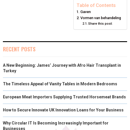
E
E
E
E
E
I
B
E
E
L
Table of Contents
Gaven
O
O
O
O
O
T
O
R
D
Vormen van behandeling
N
N
N
Share this post:
N
N
T
O
E
I
E
K
S
N
R
T
RECENT POSTS
)
A New Beginning: James’ Journey with Afro Hair Transplant in
Turkey
The Timeless Appeal of Vanity Tables in Modern Bedrooms
European Meat Importers Supplying Trusted Horsemeat Brands
How to Secure Innovate UK Innovation Loans for Your Business
Why Circular IT Is Becoming Increasingly Important for
Businesses