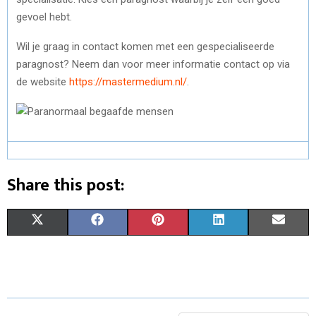
gevoel hebt.
Wil je graag in contact komen met een gespecialiseerde
paragnost? Neem dan voor meer informatie contact op via
de website
https://mastermedium.nl/
.
Share this post:
S
S
S
S
S
X
F
P
L
E
H
H
H
H
H
(
A
I
I
M
A
A
A
A
A
T
C
N
N
A
R
R
R
R
R
W
E
T
K
I