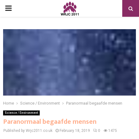
PRIMARY
MENU
Home
Science / Environment
Paranormaal begaafde mensen
Science / Environment
Paranormaal begaafde mensen
Published by Wrjc2011.co.uk
February 18, 2019
0
1475