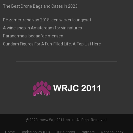
The Best Drone Bags and Cases in 2023
Dé zomertrend van 2018: een wicker loungeset
A wine shop in Amsterdam for vin natures
Paranormaal begaafde mensen
Gundam Figures For A Fun-Filled Life: A Top List Here
@2023 - www.Wrjc2011.co.uk. All Right Reserved.
Home
Cookie policy (EU)
Our authors
Partners
Website index