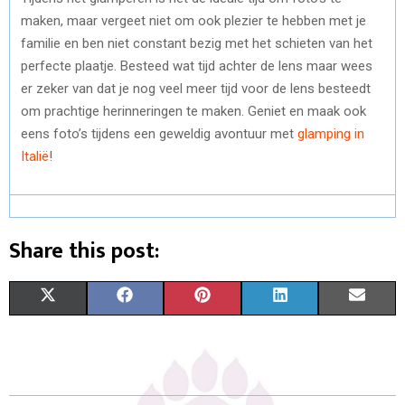
maken, maar vergeet niet om ook plezier te hebben met je
familie en ben niet constant bezig met het schieten van het
perfecte plaatje. Besteed wat tijd achter de lens maar wees
er zeker van dat je nog veel meer tijd voor de lens besteedt
om prachtige herinneringen te maken. Geniet en maak ook
eens foto’s tijdens een geweldig avontuur met
glamping in
Italië
!
Share this post:
S
S
S
S
S
X
F
P
L
E
H
H
H
H
H
(
A
I
I
M
A
A
A
A
A
T
C
N
N
A
R
R
R
R
R
W
E
T
K
I