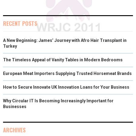
E
E
E
E
E
I
B
E
E
L
O
O
O
O
O
T
O
R
D
RECENT POSTS
N
N
N
N
N
T
O
E
I
A New Beginning: James’ Journey with Afro Hair Transplant in
E
K
S
N
Turkey
R
T
The Timeless Appeal of Vanity Tables in Modern Bedrooms
)
European Meat Importers Supplying Trusted Horsemeat Brands
How to Secure Innovate UK Innovation Loans for Your Business
Why Circular IT Is Becoming Increasingly Important for
Businesses
ARCHIVES