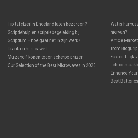
Hip tafelzeil in Engeland laten bezorgen?
Wat is humusz
hiervan?
Scriptiehulp en scriptiebegeleiding bij
Scriptium – hoe gaat het in zijn werk?
Article Market
from BlogDri
Drank en horecawet
Favoriete gla
Muizengif kopen tegen scherpe prijzen
schoonmaakbe
Our Selection of the Best Microwaves in 2023
Enhance Your 
Best Batterie