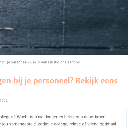
 bij je personeel? Bekijk eens rustig ons aanbod
en bij je personeel? Bekijk eens
1072
ollega’s? Wacht dan niet langer en bekijk ons assortiment
jou samengesteld, zodat je collega, relatie of vriend optimaal