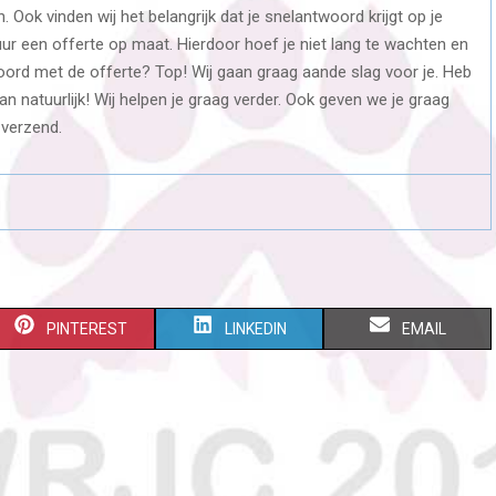
. Ook vinden wij het belangrijk dat je snelantwoord krijgt op je
4 uur een offerte op maat. Hierdoor hoef je niet lang te wachten en
koord met de offerte? Top! Wij gaan graag aande slag voor je. Heb
an natuurlijk! Wij helpen je graag verder. Ook geven we je graag
 verzend.
S
S
S
PINTEREST
LINKEDIN
EMAIL
H
H
H
A
A
A
R
R
R
E
E
E