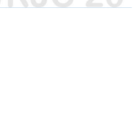
O
O
O
N
N
N