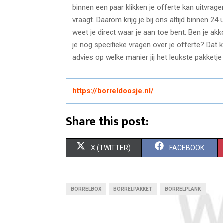
binnen een paar klikken je offerte kan uitvragen
vraagt. Daarom krijg je bij ons altijd binnen 2
weet je direct waar je aan toe bent. Ben je ak
je nog specifieke vragen over je offerte? Dat k
advies op welke manier jij het leukste pakketje
https://borreldoosje.nl/
Share this post:
S
S
X (TWITTER)
FACEBOOK
H
H
A
A
BORRELBOX
BORRELPAKKET
BORRELPLANK
R
R
E
E