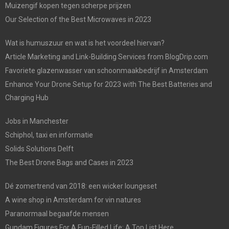
Muizengif kopen tegen scherpe prijzen
Our Selection of the Best Microwaves in 2023
Wat is humuszuur en wat is het voordeel hiervan?
Article Marketing and Link-Building Services from BlogDrip.com
Favoriete glazenwasser van schoonmaakbedrijf in Amsterdam
Enhance Your Drone Setup for 2023 with The Best Batteries and
Charging Hub
Jobs in Manchester
Schiphol, taxi en informatie
Solids Solutions Delft
The Best Drone Bags and Cases in 2023
Dé zomertrend van 2018: een wicker loungeset
A wine shop in Amsterdam for vin natures
Paranormaal begaafde mensen
Gundam Figures For A Fun-Filled Life: A Top List Here