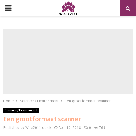
PRIMARY
MENU
Home
Science / Environment
Een grootformaat scanner
Science / Environment
Een grootformaat scanner
Published by Wrjc2011.co.uk
April 10, 2018
0
769