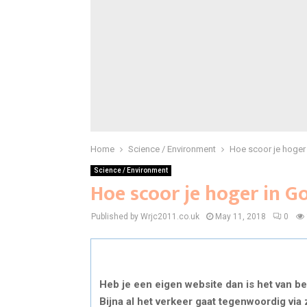
Home
Science / Environment
Hoe scoor je hoger
Science / Environment
Hoe scoor je hoger in G
Published by Wrjc2011.co.uk
May 11, 2018
0
Heb je een eigen website dan is het van be
Bijna al het verkeer gaat tegenwoordig v