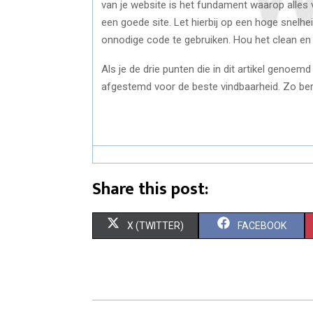
van je website is het fundament waarop alles 
een goede site. Let hierbij op een hoge snelhe
onnodige code te gebruiken. Hou het clean en 
Als je de drie punten die in dit artikel genoem
afgestemd voor de beste vindbaarheid. Zo bere
Share this post:
S
S
X (TWITTER)
FACEBOOK
H
H
A
A
R
R