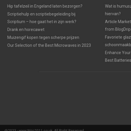
Hip tafelzeil in Engeland laten bezorgen?
Wat is humusz
hiervan?
Scriptiehulp en scriptiebegeleiding bij
Scriptium – hoe gaat het in zijn werk?
Article Market
from BlogDri
Drank en horecawet
Favoriete gla
Muizengif kopen tegen scherpe prijzen
schoonmaakbe
Our Selection of the Best Microwaves in 2023
Enhance Your 
Best Batterie
@2023 - www.Wrjc2011.co.uk. All Right Reserved.