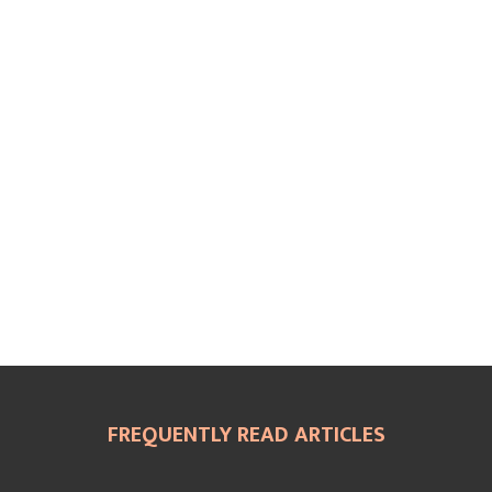
E
E
E
O
O
O
N
N
N
FREQUENTLY READ ARTICLES