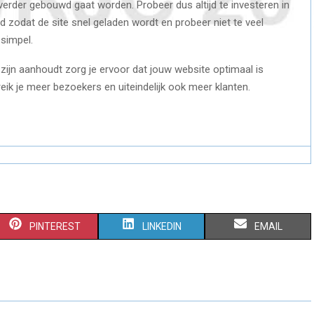
verder gebouwd gaat worden. Probeer dus altijd te investeren in
id zodat de site snel geladen wordt en probeer niet te veel
simpel.
d zijn aanhoudt zorg je ervoor dat jouw website optimaal is
ik je meer bezoekers en uiteindelijk ook meer klanten.
S
S
S
PINTEREST
LINKEDIN
EMAIL
H
H
H
A
A
A
R
R
R