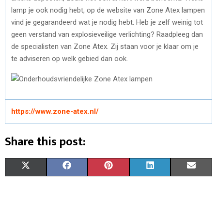
lamp je ook nodig hebt, op de website van Zone Atex lampen
vind je gegarandeerd wat je nodig hebt. Heb je zelf weinig tot
geen verstand van explosieveilige verlichting? Raadpleeg dan
de specialisten van Zone Atex. Zij staan voor je klaar om je
te adviseren op welk gebied dan ook.
https://www.zone-atex.nl/
Share this post:
S
S
S
S
S
X
F
P
L
E
H
H
H
H
H
(
A
I
I
M
A
A
A
A
A
T
C
N
N
A