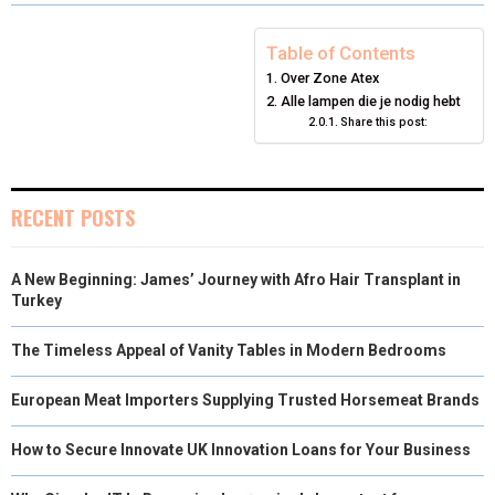
R
R
R
R
R
W
E
T
K
I
E
E
E
E
E
I
B
E
E
L
Table of Contents
Over Zone Atex
O
O
O
O
O
T
O
R
D
Alle lampen die je nodig hebt
N
N
N
N
N
T
O
E
Share this post:
I
E
K
S
N
R
T
RECENT POSTS
)
A New Beginning: James’ Journey with Afro Hair Transplant in
Turkey
The Timeless Appeal of Vanity Tables in Modern Bedrooms
European Meat Importers Supplying Trusted Horsemeat Brands
How to Secure Innovate UK Innovation Loans for Your Business