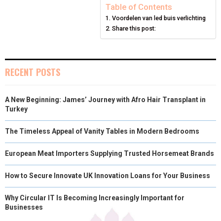
E
E
E
E
E
I
B
E
E
L
Table of Contents
Voordelen van led buis verlichting
O
O
O
O
O
T
O
R
D
Share this post:
N
N
N
N
N
T
O
E
I
E
K
S
N
RECENT POSTS
R
T
)
A New Beginning: James’ Journey with Afro Hair Transplant in
Turkey
The Timeless Appeal of Vanity Tables in Modern Bedrooms
European Meat Importers Supplying Trusted Horsemeat Brands
How to Secure Innovate UK Innovation Loans for Your Business
Why Circular IT Is Becoming Increasingly Important for
Businesses