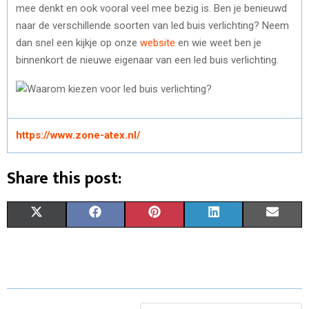
mee denkt en ook vooral veel mee bezig is. Ben je benieuwd
naar de verschillende soorten van led buis verlichting? Neem
dan snel een kijkje op onze
website
en wie weet ben je
binnenkort de nieuwe eigenaar van een led buis verlichting.
https://www.zone-atex.nl/
Share this post:
S
S
S
S
S
X
F
P
L
E
H
H
H
H
H
(
A
I
I
M
A
A
A
A
A
T
C
N
N
A
R
R
R
R
R
W
E
T
K
I